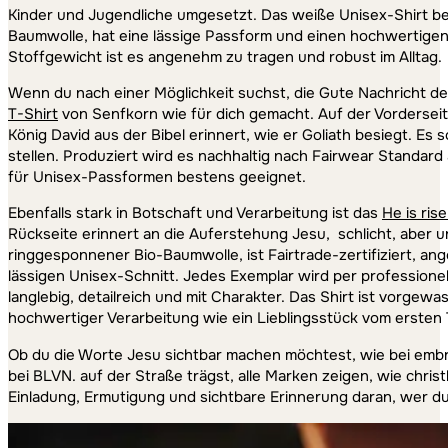
Kinder und Jugendliche umgesetzt. Das weiße Unisex-Shirt bes
Baumwolle, hat eine lässige Passform und einen hochwertigen
Stoffgewicht ist es angenehm zu tragen und robust im Alltag.
Wenn du nach einer Möglichkeit suchst, die Gute Nachricht der 
T-Shirt
von Senfkorn wie für dich gemacht. Auf der Vorderseite
König David aus der Bibel erinnert, wie er Goliath besiegt. Es
stellen. Produziert wird es nachhaltig nach Fairwear Standard 
für Unisex-Passformen bestens geeignet.
Ebenfalls stark in Botschaft und Verarbeitung ist das
He is ris
Rückseite erinnert an die Auferstehung Jesu, schlicht, aber 
ringgesponnener Bio-Baumwolle, ist Fairtrade-zertifiziert, an
lässigen Unisex-Schnitt. Jedes Exemplar wird per professione
langlebig, detailreich und mit Charakter. Das Shirt ist vorgewa
hochwertiger Verarbeitung wie ein Lieblingsstück vom ersten 
Ob du die Worte Jesu sichtbar machen möchtest, wie bei embr
bei BLVN. auf der Straße trägst, alle Marken zeigen, wie chris
Einladung, Ermutigung und sichtbare Erinnerung daran, wer du 