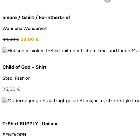
amore / tshirt / korintherbrief
Wahr und Wundervoll
38,00
€
44,00
€
Ursprünglicher
Aktueller
Preis
Preis
war:
ist:
44,00 €
38,00 €.
Child of God – Shirt
Stedi Fashion
25,00
€
T-Shirt SUPPLY | Unisex
SENFKORN