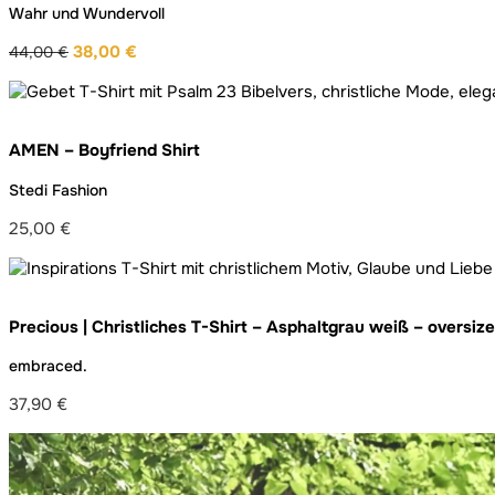
Wahr und Wundervoll
38,00
€
44,00
€
Ursprünglicher
Aktueller
Preis
Preis
war:
ist:
44,00 €
38,00 €.
AMEN – Boyfriend Shirt
Stedi Fashion
25,00
€
Precious | Christliches T-Shirt – Asphaltgrau weiß – oversiz
embraced.
37,90
€