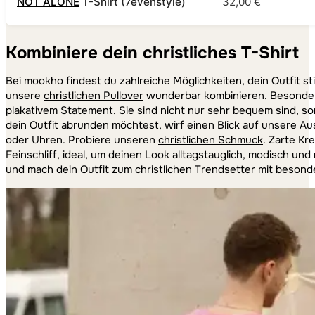
NOT ALONE
T-Shirt (7evenstyle)
32,00 €
Kombiniere dein christliches T-Shirt
Bei mookho findest du zahlreiche Möglichkeiten, dein Outfit s
unsere
christlichen Pullover
wunderbar kombinieren. Besonder
plakativem Statement. Sie sind nicht nur sehr bequem sind, son
dein Outfit abrunden möchtest, wirf einen Blick auf unsere A
oder Uhren. Probiere unseren
christlichen Schmuck
. Zarte Kr
Feinschliff, ideal, um deinen Look alltagstauglich, modisch und
und mach dein Outfit zum christlichen Trendsetter mit besond