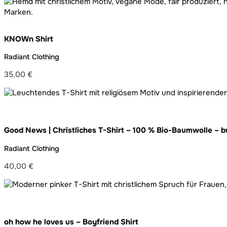
Preis
Preis
war:
ist:
74,00 €
65,00 €.
KNOWn Shirt
Radiant Clothing
35,00
€
Good News | Christliches T-Shirt – 100 % Bio-Baumwolle – b
Radiant Clothing
40,00
€
oh how he loves us – Boyfriend Shirt