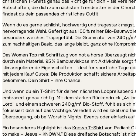
christlichen T-Shirts genau das Richtige für dich – sie vereine
Botschaften, die dich zum nächsten Trendsetter in der Church 
findest du dein passendes christliches Outfit.
Wenn du es gerne schlicht, hochwertig und tragestark magst,
hervorragende Wahl. Gefertigt aus 100 % reiner Bio-Baumwolle 
besonders weiches Tragegefühl. Die Grammatur von 240 g/m² u
zum nachhaltigen Basic, das lange bleibt, ganz ohne Kompromis
Das
Women Top mit Schriftzug
von not a horse überzeugt nich
durch sein Material: 95 % Bambusviskose mit Aktivkohle sorg
klimaregulierende Eigenschaften – ideal für sportliche Tage od
mit jedem Kauf Gutes: Die Produktion schafft sichere Arbeitsp
bekommen. Dein Shirt – ihre Chance.
Und wenn du ein T-Shirt für deinen nächsten Lobpreisabend s
embraced. genau richtig. Mit dem starken Rückendruck „As long
Lord“ und einem schweren 240 g/m² Bio-Stoff, fühlt es sich ni
fokussiert dich auf das Wichtige. Veredelt wird es lokal und fa
Überzeugung, ob bei Worship Nights, Events oder einfach auf
Ein besonderes Highlight ist das
Known T-Shirt
von Radiant Cl
to make – Jesus – KNOWN.“ Diese dreifache Botschaft ist nicht