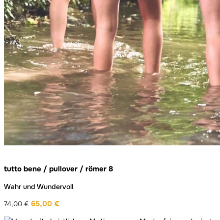
tutto bene / pullover / römer 8
Wahr und Wundervoll
65,00
€
74,00
€
Ursprünglicher
Aktueller