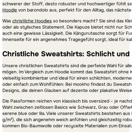
schwerer der Stoff, desto robuster und hochwertiger fühlt si
Hoodie
von barondolo aus, perfekt für den Alltag, das näch
Was
christliche Hoodies
so besonders macht? Sie sind das Kleid
oder als stylisches Statement. Die Kapuze bietet nicht nur S
auch eine gewisse Lässigkeit. Die Kängurutasche sorgt für Fu
Innenseite für ein angenehmes Tragegefühl sorgt, ideal für k
Christliche Sweatshirts: Schlicht und
Unsere christlichen Sweatshirts sind die perfekte Wahl für all
mögen. Im Vergleich zum Hoodie kommt das Sweatshirt ohne 
vielseitig kombinierbar und ideal für einen schlichten, moder
oder einfach zum Wohlfühlen: Bei mookho findest du Sweatshi
Designs, die deinen Glauben auf dezente oder plakative Weise
Die Passformen reichen von klassisch bis oversized – je nachd
Wahl zwischen zeitlosen Basics wie Schwarz, Grau oder Offw
serene blue oder lila. Viele unserer Sweatshirts bestehen au
g/m²), die sich angenehm weich anfühlen und gleichzeitig robu
kommen Bio-Baumwolle oder recycelte Materialien zum Einsatz