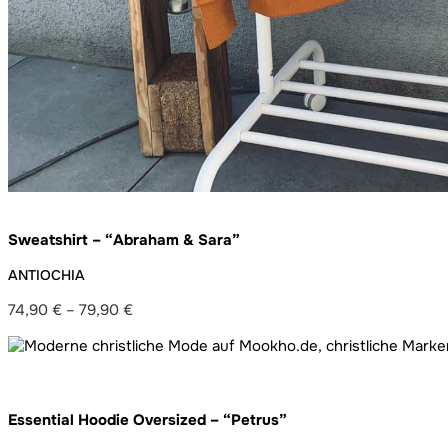
Sweatshirt – “Abraham & Sara”
ANTIOCHIA
74,90
€
–
79,90
€
Preisspanne:
74,90 €
bis
79,90 €
Essential Hoodie Oversized – “Petrus”