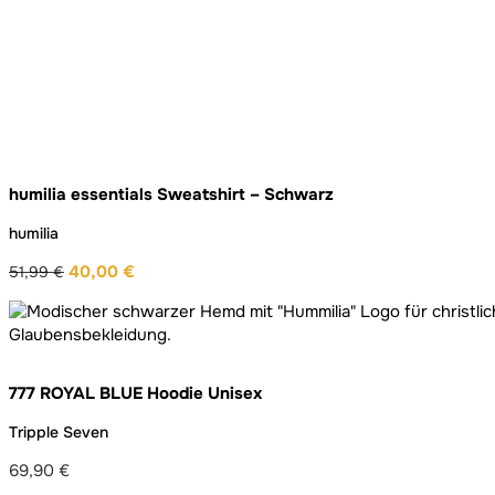
humilia essentials Sweatshirt – Schwarz
humilia
40,00
€
51,99
€
Ursprünglicher
Aktueller
Preis
Preis
war:
ist:
51,99 €
40,00 €.
777 ROYAL BLUE Hoodie Unisex
Tripple Seven
69,90
€