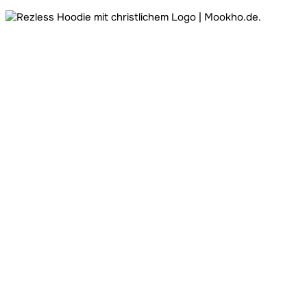
Ursprünglicher
Aktueller
Preis
Preis
war:
ist:
21,90 €
19,90 €.