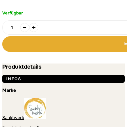
Verfügbar
Friedefürst
Hoodie
-
I
beidseitig
bedruckt
Alternative:
Alternative:
Menge
Produktdetails
INFOS
Marke
Sanktwerk