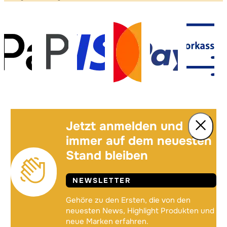
Jetzt anmelden und
immer auf dem neuesten
Stand bleiben
NEWSLETTER
Gehöre zu den Ersten, die von den
neuesten News, Highlight Produkten und
neue Marken erfahren.