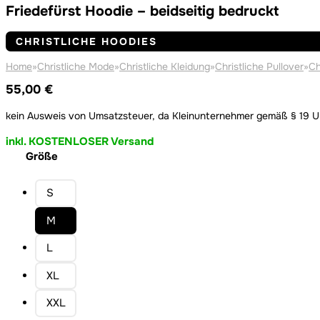
Friedefürst Hoodie – beidseitig bedruckt
CHRISTLICHE HOODIES
Home
»
Christliche Mode
»
Christliche Kleidung
»
Christliche Pullover
»
Ch
55,00
€
kein Ausweis von Umsatzsteuer, da Kleinunternehmer gemäß § 19 
inkl. KOSTENLOSER Versand
Größe
S
M
L
XL
XXL