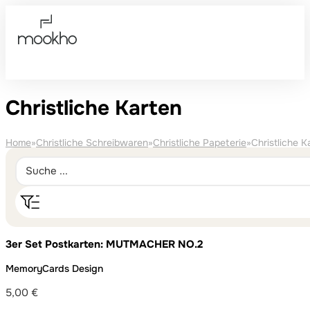
Christliche Karten
Home
»
Christliche Schreibwaren
»
Christliche Papeterie
»
Christliche K
3er Set Postkarten: MUTMACHER NO.2
MemoryCards Design
5,00
€