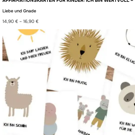
AFFIRMATIONSKARTEN FÜR KINDER: ICH BIN WERTVOLL – 
MACHEN
Liebe und Gnade
14,90
€
–
16,90
€
Preisspanne:
14,90 €
bis
16,90 €