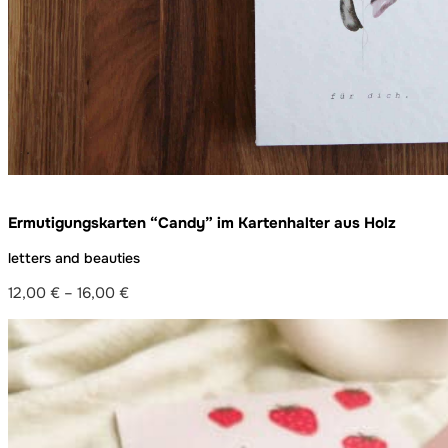
Ermutigungskarten “Candy” im Kartenhalter aus Holz
letters and beauties
12,00
€
–
16,00
€
Preisspanne:
12,00 €
bis
16,00 €