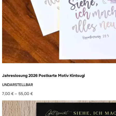
Jahreslosung 2026 Postkarte Motiv Kintsugi
UNDARSTELLBAR
7,00
€
–
55,00
€
Preisspanne:
7,00 €
bis
55,00 €