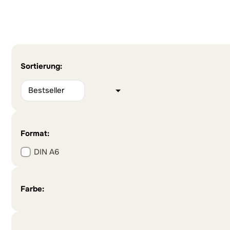
Alternative:
Alternative:
Sortierung:
Format:
DIN A6
Farbe: