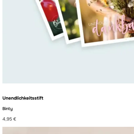
Unendlichkeitsstift
Binty
4,95
€