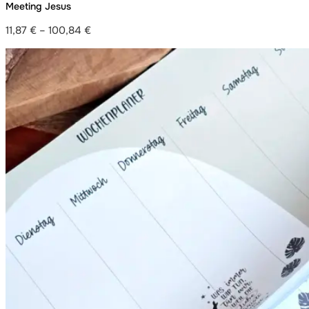
Meeting Jesus
11,87
€
–
100,84
€
Preisspanne:
11,87 €
bis
100,84 €