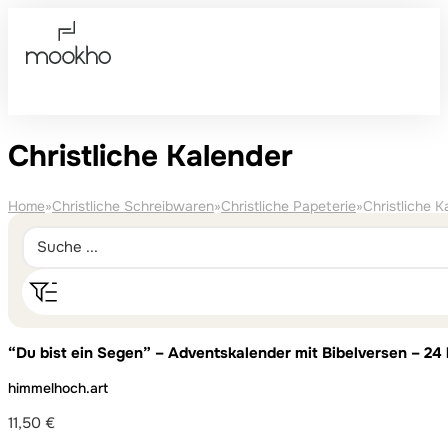
Christliche Kalender
Home
»
Christliche Schreibwaren
»
Christliche Papeterie
»
Christliche K
“Du bist ein Segen” – Adventskalender mit Bibelversen – 24
Adventszeit
himmelhoch.art
11,50
€