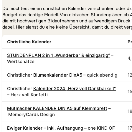
Du möchtest einen christlichen Kalender verschenken oder dic
Budget das richtige Modell. Von einfachen Stundenplänen ab 4
die mit hochwertigen Bildaufnahmen und aufwendigem Druck in l
dabei. Hier siehst du eine kleine Übersicht, damit du direkt ve
Christliche Kalender
Pr
STUNDENPLAN 2 in 1 „Wunderbar & einzigartig“
–
4,
Wertschätze
Christlicher
Blumenkalender DinA5
– quicklebendig
12
Christlicher
Kalender 2024 „Herz voll Dankbarkeit“
15
– Herz voll Konfetti
Mutmacher KALENDER DIN A5 auf Klemmbrett
–
18
MemoryCards Design
Ewiger Kalender – Inkl. Aufhängung
– one KIND OF
17