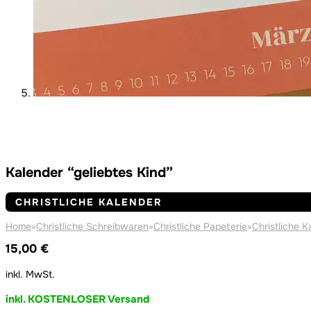
Kalender “geliebtes Kind”
CHRISTLICHE KALENDER
Home
»
Christliche Schreibwaren
»
Christliche Papeterie
»
Christliche K
15,00
€
inkl. MwSt.
inkl. KOSTENLOSER Versand