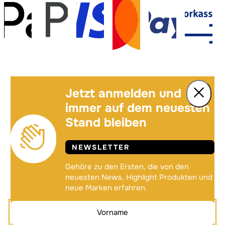
Jetzt anmelden und
immer auf dem neuesten
Stand bleiben
NEWSLETTER
Gehöre zu den Ersten, die von den
neuesten News, Highlight Produkten und
neue Marken erfahren.