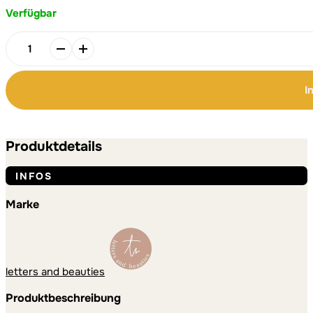
Verfügbar
Alternative:
Alternative:
Kalender
"geliebtes
Kind"
I
Menge
Produktdetails
INFOS
Marke
letters and beauties
Produktbeschreibung