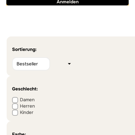
Anmelden
Alternative:
Alternative:
Sortierung:
Geschlecht:
Damen
Herren
Kinder
Farbe: