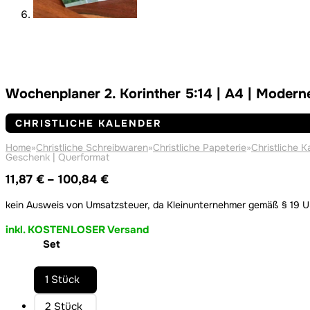
Wochenplaner 2. Korinther 5:14 | A4 | Moderne
CHRISTLICHE KALENDER
Home
»
Christliche Schreibwaren
»
Christliche Papeterie
»
Christliche K
Geschenk | Querformat
Preisspanne:
11,87
€
–
100,84
€
11,87 €
kein Ausweis von Umsatzsteuer, da Kleinunternehmer gemäß § 19 
bis
100,84 €
inkl. KOSTENLOSER Versand
Set
1 Stück
2 Stück