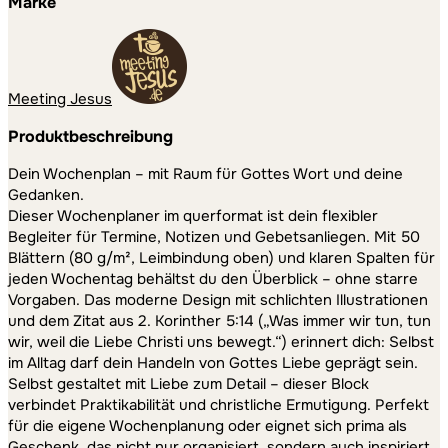
Marke
Blatt
|
Geschenk
|
Meeting Jesus
Querformat
Menge
Produktbeschreibung
Dein Wochenplan – mit Raum für Gottes Wort und deine
Gedanken.
Dieser Wochenplaner im querformat ist dein flexibler
Begleiter für Termine, Notizen und Gebetsanliegen. Mit 50
Blättern (80 g/m², Leimbindung oben) und klaren Spalten für
jeden Wochentag behältst du den Überblick – ohne starre
Vorgaben. Das moderne Design mit schlichten Illustrationen
und dem Zitat aus 2. Korinther 5:14 („Was immer wir tun, tun
wir, weil die Liebe Christi uns bewegt.“) erinnert dich: Selbst
im Alltag darf dein Handeln von Gottes Liebe geprägt sein.
Selbst gestaltet mit Liebe zum Detail – dieser Block
verbindet Praktikabilität und christliche Ermutigung. Perfekt
für die eigene Wochenplanung oder eignet sich prima als
Geschenk, das nicht nur organisiert, sondern auch inspiriert.