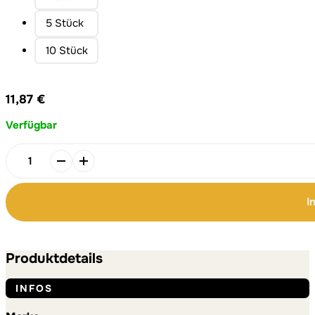
5 Stück
10 Stück
11,87
€
Verfügbar
Wochenplaner
2.
Korinther
I
5:14
|
Alternative:
Alternative:
A4
|
Produktdetails
Modernes
Design
INFOS
|
50