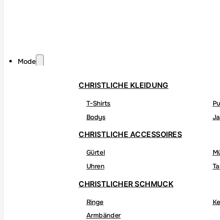
Mode
CHRISTLICHE KLEIDUNG
T-Shirts
Pu
Bodys
Ja
CHRISTLICHE ACCESSOIRES
Gürtel
M
Uhren
Ta
CHRISTLICHER SCHMUCK
Ringe
Ke
Armbänder