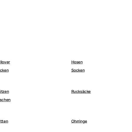
llover
Hosen
cken
Socken
ützen
Rucksäcke
schen
tten
Ohrringe