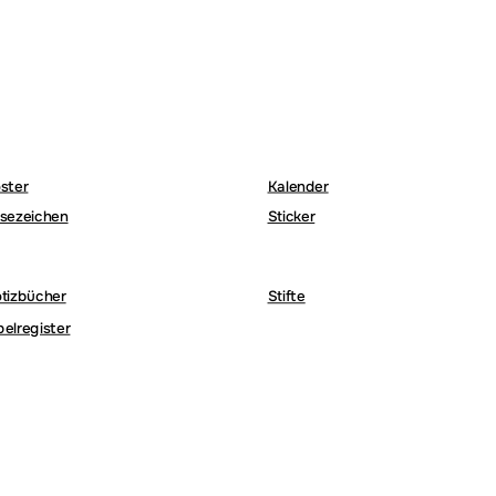
ster
Kalender
sezeichen
Sticker
tizbücher
Stifte
belregister