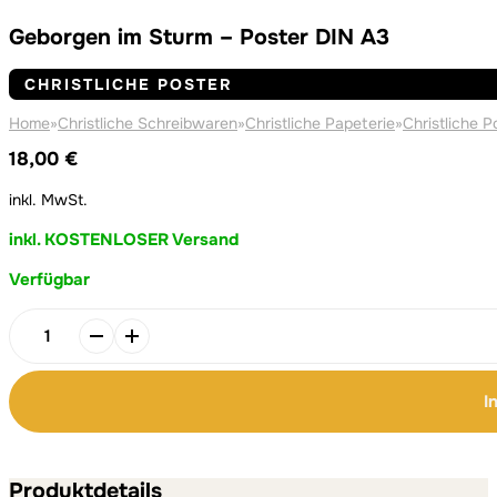
Geborgen im Sturm – Poster DIN A3
CHRISTLICHE POSTER
Home
»
Christliche Schreibwaren
»
Christliche Papeterie
»
Christliche P
18,00
€
inkl. MwSt.
inkl. KOSTENLOSER Versand
Verfügbar
Alternative:
Alternative:
Geborgen
im
Sturm
I
–
Poster
DIN
A3
Produktdetails