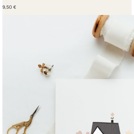
9,50
€