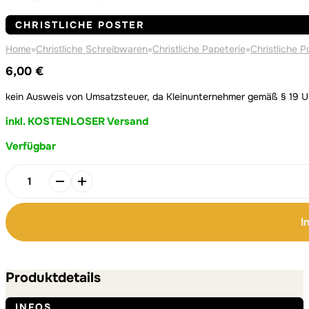
CHRISTLICHE POSTER
Home
»
Christliche Schreibwaren
»
Christliche Papeterie
»
Christliche P
6,00
€
kein Ausweis von Umsatzsteuer, da Kleinunternehmer gemäß § 19 
inkl. KOSTENLOSER Versand
Verfügbar
Alternative:
Alternative:
Poster
"faithful"
Menge
I
Produktdetails
INFOS