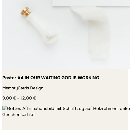
Poster A4 IN OUR WAITING GOD IS WORKING
MemoryCards Design
9,00
€
–
12,00
€
Preisspanne:
9,00 €
bis
12,00 €