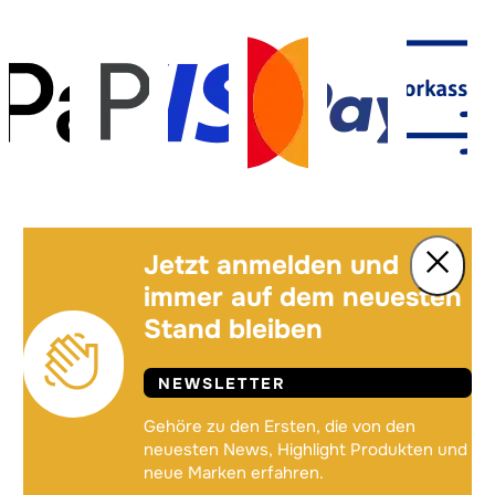
Jetzt anmelden und
immer auf dem neuesten
Stand bleiben
NEWSLETTER
Gehöre zu den Ersten, die von den
neuesten News, Highlight Produkten und
neue Marken erfahren.