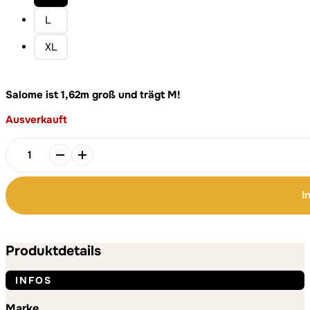
L
XL
Salome ist 1,62m groß und trägt M!
Ausverkauft
Peace
|
Christlicher
I
Hoodie
–
Alternative:
Alternative:
blau
unisex
Produktdetails
–
Bio-
INFOS
Baumwolle
–
Marke