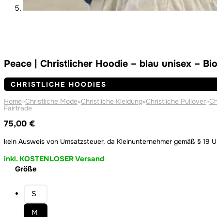
Peace | Christlicher Hoodie – blau unisex – B
CHRISTLICHE HOODIES
Home
»
Christliche Mode
»
Christliche Kleidung
»
Christliche Pullover
»
Ch
Fairtrade
75,00
€
kein Ausweis von Umsatzsteuer, da Kleinunternehmer gemäß § 19 
inkl. KOSTENLOSER Versand
Größe
S
M