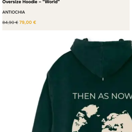
Oversize Hoodie – “World”
ANTIOCHIA
79,00
€
84,90
€
Ursprünglicher
Aktueller
Preis
Preis
war:
ist:
84,90 €
79,00 €.