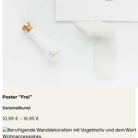
Poster “Frei”
Karamellkunst
10,95
€
–
18,95
€
Preisspanne:
10,95 €
bis