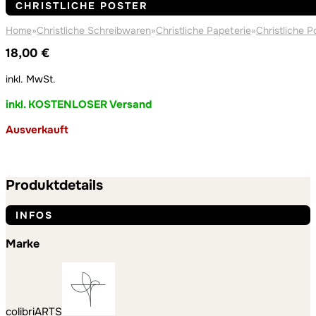
CHRISTLICHE POSTER
Home
»
Christliche Schreibwaren
»
Christliche Papeterie
»
Christliche P
18,00
€
inkl. MwSt.
inkl. KOSTENLOSER Versand
Ausverkauft
Produktdetails
INFOS
Marke
colibriARTS