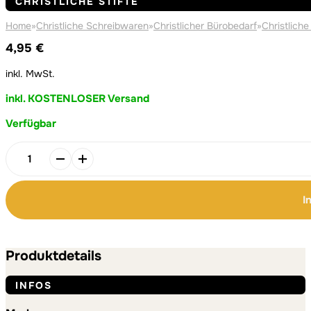
CHRISTLICHE STIFTE
Home
»
Christliche Schreibwaren
»
Christlicher Bürobedarf
»
Christliche
4,95
€
inkl. MwSt.
inkl. KOSTENLOSER Versand
Verfügbar
Alternative:
Alternative:
Unendlichkeitsstift
Menge
I
Produktdetails
INFOS