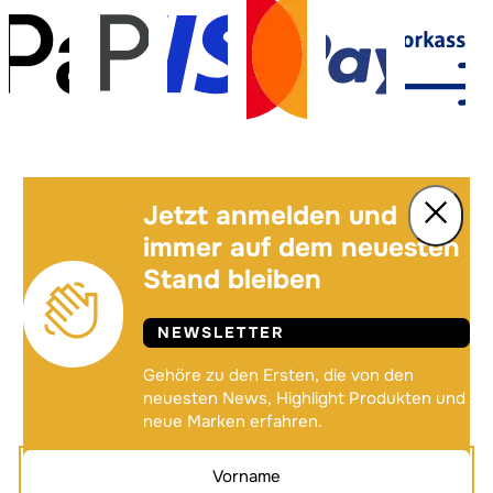
Jetzt anmelden und
immer auf dem neuesten
Stand bleiben
NEWSLETTER
Gehöre zu den Ersten, die von den
neuesten News, Highlight Produkten und
neue Marken erfahren.