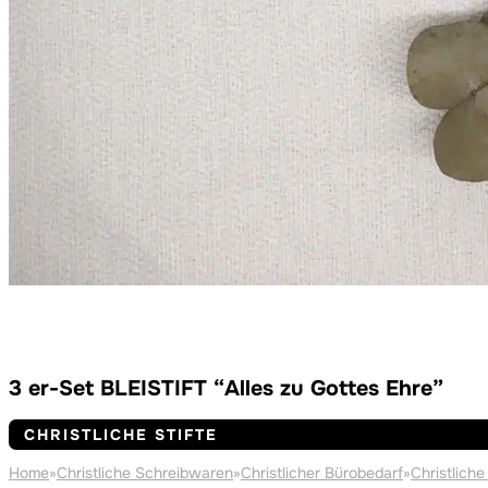
3 er-Set BLEISTIFT “Alles zu Gottes Ehre”
CHRISTLICHE STIFTE
Home
»
Christliche Schreibwaren
»
Christlicher Bürobedarf
»
Christliche