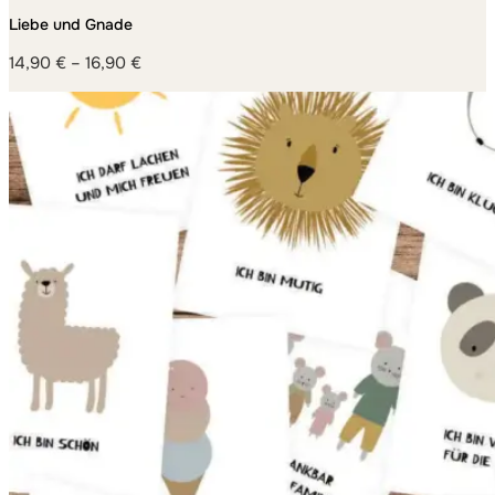
MACHEN
Liebe und Gnade
14,90
€
–
16,90
€
Preisspanne:
14,90 €
bis
16,90 €