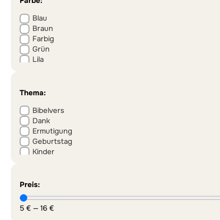
Farbe:
Blau
Braun
Farbig
Grün
Lila
Rot
Schwarz
Schwarz-Weiß
Thema:
Weiß
Bibelvers
Dank
Ermutigung
Geburtstag
Kinder
Neujahr
Ostern
Segen
Preis:
Weihnachten
5
€
—
16
€