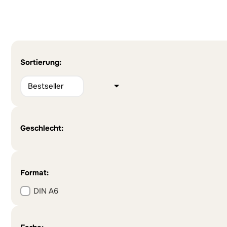
Alternative:
Alternative:
Sortierung:
Geschlecht:
Format:
DIN A6