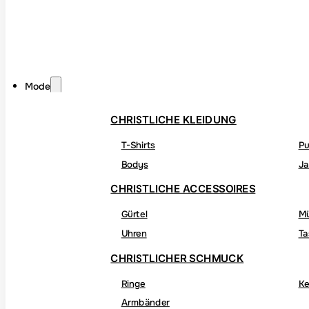
Mode
CHRISTLICHE KLEIDUNG
T-Shirts
Pu
Bodys
Ja
CHRISTLICHE ACCESSOIRES
Gürtel
M
Uhren
Ta
CHRISTLICHER SCHMUCK
Ringe
Ke
Armbänder