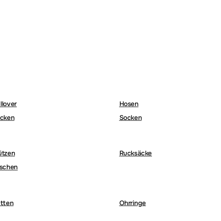
llover
Hosen
cken
Socken
ützen
Rucksäcke
schen
tten
Ohrringe