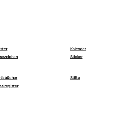
ster
Kalender
sezeichen
Sticker
tizbücher
Stifte
belregister