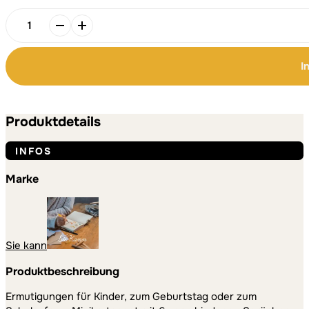
Alternative:
Alternative:
Ermutigung
für
Kinder,
I
Du
bist
mutig,
Minikartenset
Produktdetails
6er
Set
INFOS
Menge
Marke
Sie kann
Produktbeschreibung
Ermutigungen für Kinder, zum Geburtstag oder zum