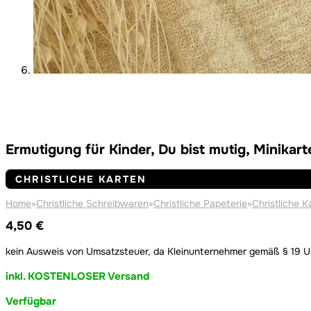
Ermutigung für Kinder, Du bist mutig, Minikart
CHRISTLICHE KARTEN
Home
»
Christliche Schreibwaren
»
Christliche Papeterie
»
Christliche K
4,50
€
kein Ausweis von Umsatzsteuer, da Kleinunternehmer gemäß § 19 
inkl. KOSTENLOSER Versand
Verfügbar