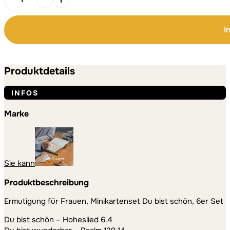
Ermutigung
für
Frauen,
I
Minikartenset
Du
bist
schön,
Produktdetails
6er
Set
INFOS
Menge
Marke
Sie kann
Produktbeschreibung
Ermutigung für Frauen, Minikartenset Du bist schön, 6er Set
Du bist schön – Hoheslied 6.4