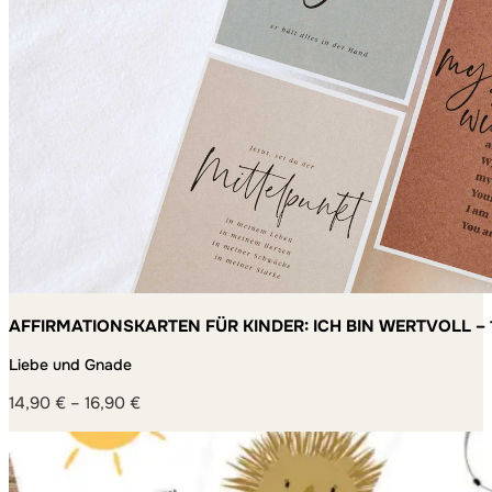
AFFIRMATIONSKARTEN FÜR KINDER: ICH BIN WERTVOLL – 
MACHEN
Liebe und Gnade
14,90
€
–
16,90
€
Preisspanne:
14,90 €
bis
16,90 €