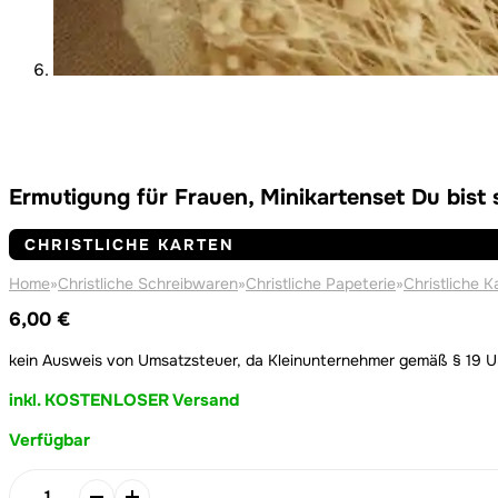
Ermutigung für Frauen, Minikartenset Du bist 
CHRISTLICHE KARTEN
Home
»
Christliche Schreibwaren
»
Christliche Papeterie
»
Christliche K
6,00
€
kein Ausweis von Umsatzsteuer, da Kleinunternehmer gemäß § 19 
inkl. KOSTENLOSER Versand
Verfügbar
Alternative:
Alternative: