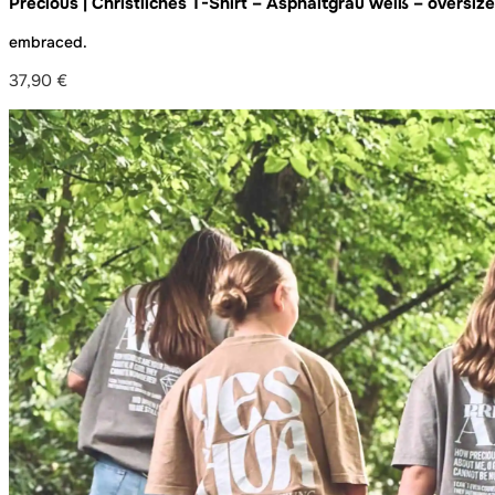
Precious | Christliches T-Shirt – Asphaltgrau weiß – oversiz
embraced.
37,90
€