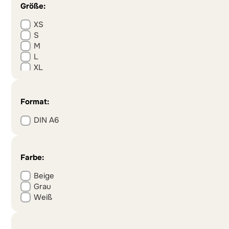
Größe:
XS
S
M
L
XL
XXL
3XL
Format:
DIN A6
Farbe:
Beige
Grau
Weiß