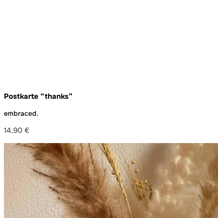
Postkarte “thanks”
embraced.
14,90
€