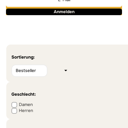
Anmelden
Alternative:
Alternative:
Sortierung:
Geschlecht:
Damen
Herren