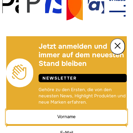
Jetzt anmelden und
immer auf dem neuesten
Stand bleiben
NEWSLETTER
Gehöre zu den Ersten, die von den
neuesten News, Highlight Produkten und
neue Marken erfahren.