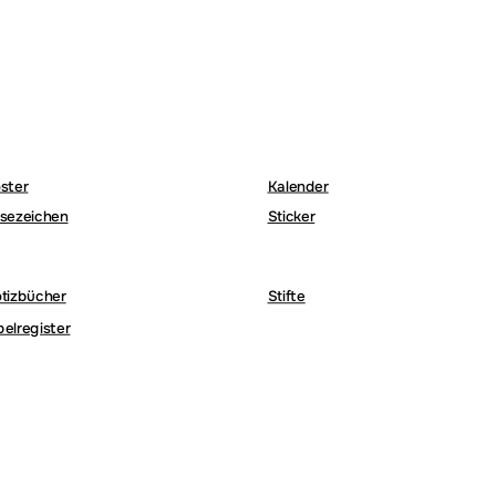
ster
Kalender
sezeichen
Sticker
tizbücher
Stifte
belregister