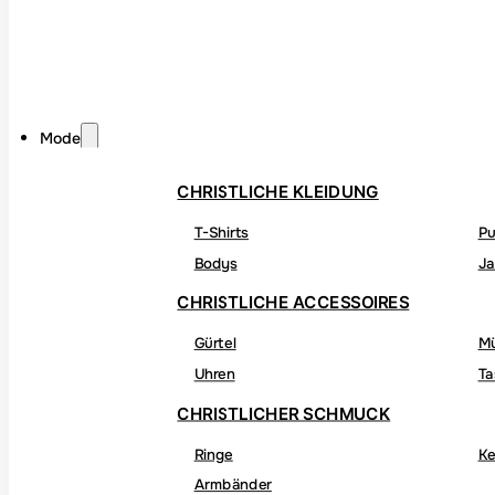
Mode
CHRISTLICHE KLEIDUNG
T-Shirts
Pu
Bodys
Ja
CHRISTLICHE ACCESSOIRES
Gürtel
M
Uhren
Ta
CHRISTLICHER SCHMUCK
Ringe
Ke
Armbänder