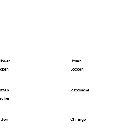
llover
Hosen
cken
Socken
ützen
Rucksäcke
schen
tten
Ohrringe