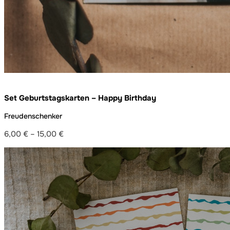
Set Geburtstagskarten – Happy Birthday
Freudenschenker
6,00
€
–
15,00
€
Preisspanne:
6,00 €
bis
15,00 €