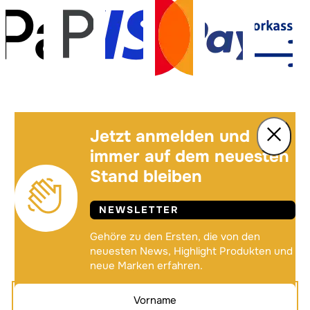
Jetzt anmelden und
immer auf dem neuesten
Stand bleiben
NEWSLETTER
Gehöre zu den Ersten, die von den
neuesten News, Highlight Produkten und
neue Marken erfahren.