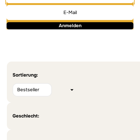
Anmelden
Alternative:
Alternative:
Sortierung:
Geschlecht: