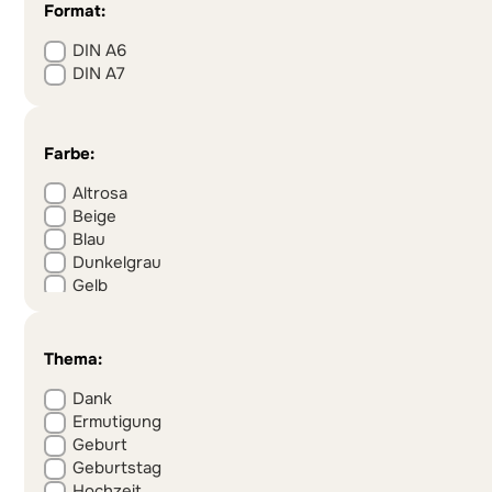
Format:
DIN A6
DIN A7
Farbe:
Altrosa
Beige
Blau
Dunkelgrau
Gelb
Graublau
Grün
Olivgrün
Thema:
Orange
Dank
Pink
Ermutigung
Rot
Geburt
Schwarz-Weiß
Geburtstag
Weiß
Hochzeit