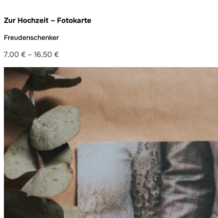
Zur Hochzeit – Fotokarte
Freudenschenker
7,00
€
–
16,50
€
Preisspanne:
7,00 €
bis
16,50 €