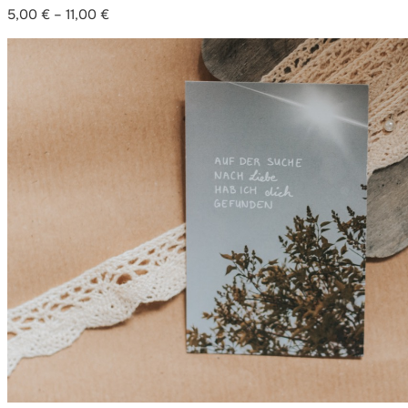
5,00
€
–
11,00
€
Preisspanne:
5,00 €
bis
11,00 €