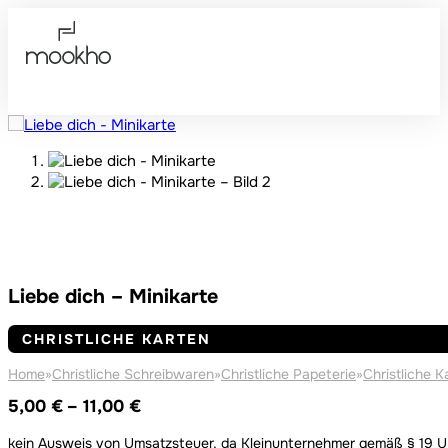
Liebe dich – Minikarte
CHRISTLICHE KARTEN
Home
»
Christliche Schreibwaren
»
Christliche Papeterie
»
Christliche K
Preisspanne:
5,00
€
–
11,00
€
5,00 €
kein Ausweis von Umsatzsteuer, da Kleinunternehmer gemäß § 19 
bis