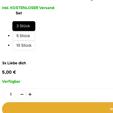
11,00 €
inkl. KOSTENLOSER Versand
Set
3 Stück
5 Stück
10 Stück
3x Liebe dich
5,00
€
Verfügbar
Liebe
dich
-
I
Minikarte