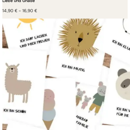
Liebe und Gnade
14,90
€
–
16,90
€
Preisspanne:
14,90 €
bis
16,90 €