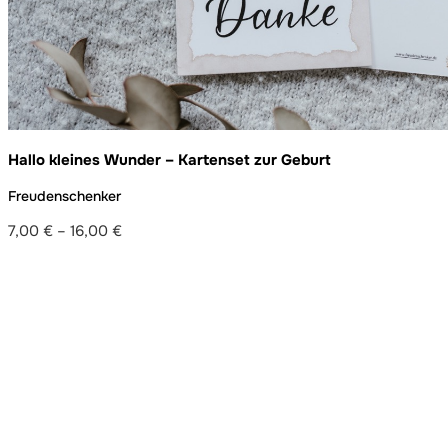
Hallo kleines Wunder – Kartenset zur Geburt
Freudenschenker
7,00
€
–
16,00
€
Preisspanne:
7,00 €
bis
16,00 €