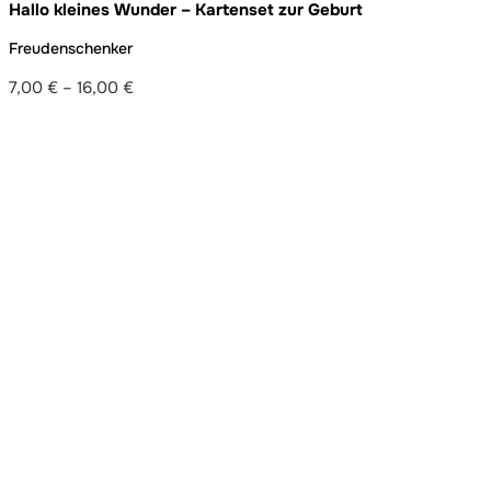
Hallo kleines Wunder – Kartenset zur Geburt
Freudenschenker
7,00
€
–
16,00
€
Preisspanne:
7,00 €
bis
16,00 €