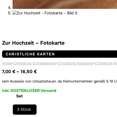
Zur Hochzeit – Fotokarte
CHRISTLICHE KARTEN
Home
»
Christliche Schreibwaren
»
Christliche Papeterie
»
Christliche K
Preisspanne:
7,00
€
–
16,50
€
7,00 €
kein Ausweis von Umsatzsteuer, da Kleinunternehmer gemäß § 19 
bis
16,50 €
inkl. KOSTENLOSER Versand
Set
3 Stück