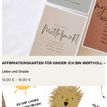
AFFIRMATIONSKARTEN FÜR KINDER: ICH BIN WERTVOLL – 
MACHEN
Liebe und Gnade
14,90
€
–
16,90
€
Preisspanne:
14,90 €
bis
16,90 €