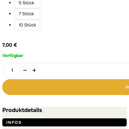
5 Stück
7 Stück
10 Stück
7,00
€
Verfügbar
Zur
Hochzeit
-
I
Fotokarte
Menge
Alternative:
Alternative:
Produktdetails
INFOS