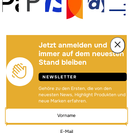
Jetzt anmelden und
immer auf dem neuesten
Stand bleiben
NEWSLETTER
Gehöre zu den Ersten, die von den
neuesten News, Highlight Produkten und
neue Marken erfahren.