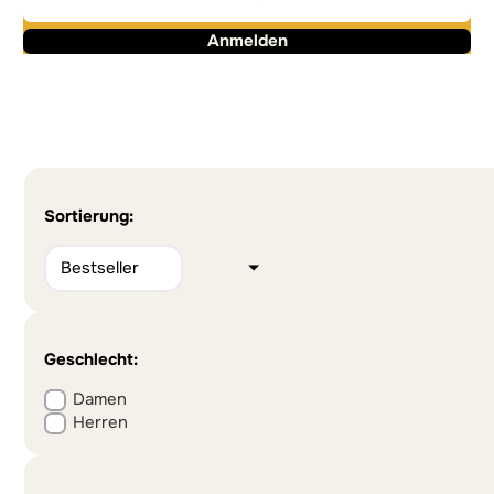
Anmelden
Alternative:
Alternative:
Sortierung:
Geschlecht:
Damen
Herren