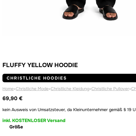
FLUFFY YELLOW HOODIE
CHRISTLICHE HOODIES
Home
»
Christliche Mode
»
Christliche Kleidung
»
Christliche Pullover
»
Ch
69,90
€
kein Ausweis von Umsatzsteuer, da Kleinunternehmer gemäß § 19 
inkl. KOSTENLOSER Versand
Größe