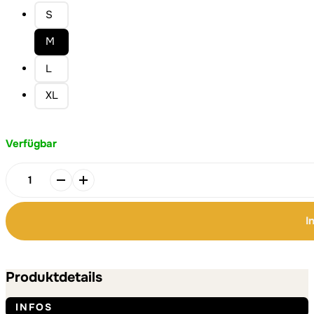
S
M
L
XL
Verfügbar
FLUFFY
YELLOW
HOODIE
I
Menge
Alternative:
Alternative:
Produktdetails
INFOS