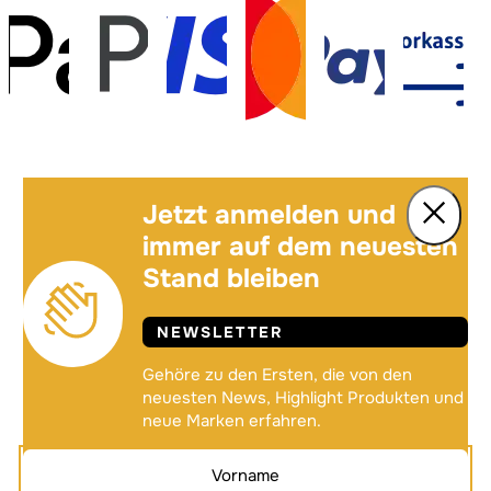
Jetzt anmelden und
immer auf dem neuesten
Stand bleiben
NEWSLETTER
Gehöre zu den Ersten, die von den
neuesten News, Highlight Produkten und
neue Marken erfahren.