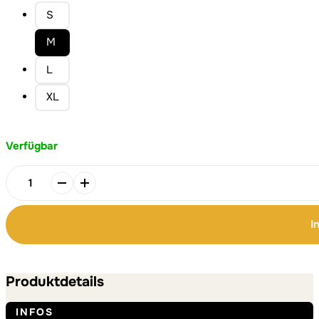
S
M
L
XL
Verfügbar
FLUFFY
BLUE
HOODIE
I
Menge
Alternative:
Alternative:
Produktdetails
INFOS