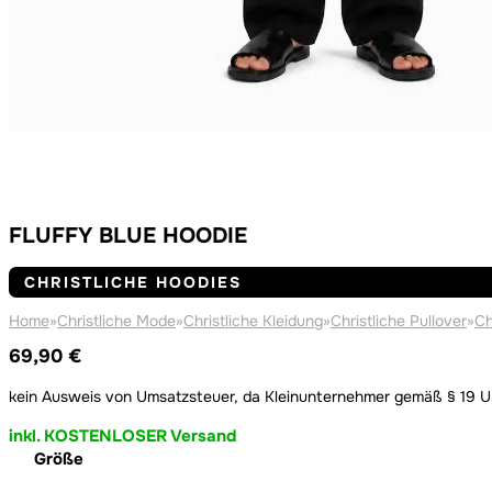
FLUFFY BLUE HOODIE
CHRISTLICHE HOODIES
Home
»
Christliche Mode
»
Christliche Kleidung
»
Christliche Pullover
»
Ch
69,90
€
kein Ausweis von Umsatzsteuer, da Kleinunternehmer gemäß § 19 
inkl. KOSTENLOSER Versand
Größe