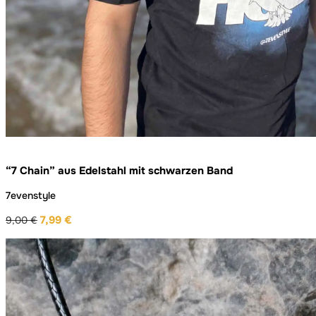
“7 Chain” aus Edelstahl mit schwarzen Band
7evenstyle
7,99
€
9,00
€
Ursprünglicher
Aktueller
Preis
Preis
war:
ist:
9,00 €
7,99 €.