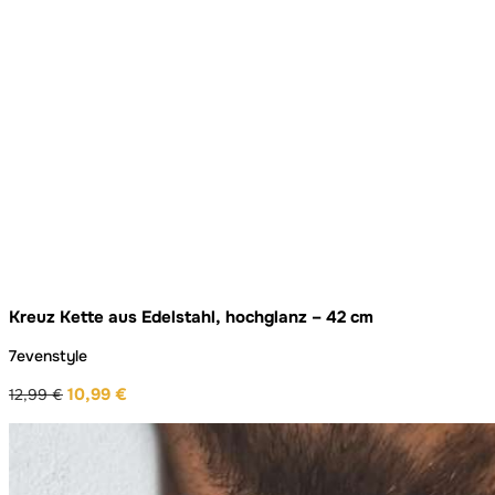
Kreuz Kette aus Edelstahl, hochglanz – 42 cm
7evenstyle
10,99
€
12,99
€
Ursprünglicher
Aktueller
Preis
Preis
war:
ist:
12,99 €
10,99 €.