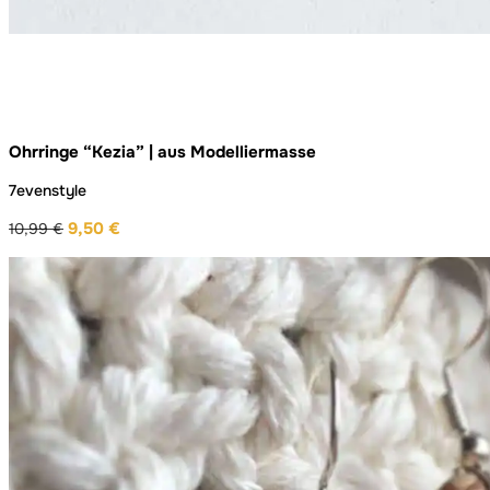
Ohrringe “Kezia” | aus Modelliermasse
7evenstyle
9,50
€
10,99
€
Ursprünglicher
Aktueller
Preis
Preis
war:
ist:
10,99 €
9,50 €.