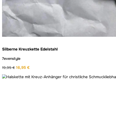
Silberne Kreuzkette Edelstahl
7evenstyle
16,95
€
19,95
€
Ursprünglicher
Aktueller
Preis
Preis
war:
ist:
19,95 €
16,95 €.