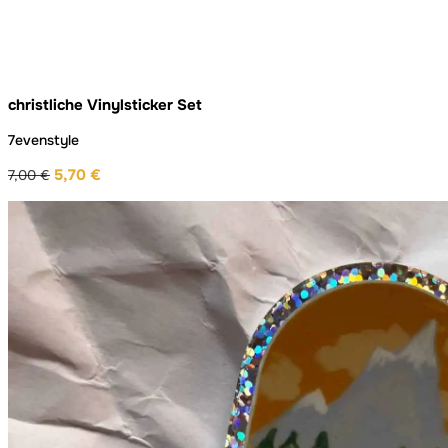
christliche Vinylsticker Set
7evenstyle
5,70
€
7,00
€
Ursprünglicher
Aktueller
Preis
Preis
war:
ist:
7,00 €
5,70 €.