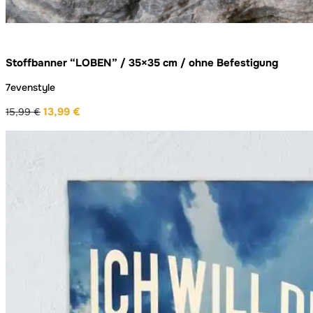
Stoffbanner “LOBEN” / 35×35 cm / ohne Befestigung
7evenstyle
13,99
€
15,99
€
Ursprünglicher
Aktueller
Preis
Preis
war:
ist:
15,99 €
13,99 €.