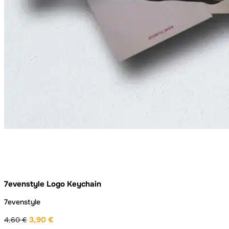
7evenstyle Logo Keychain
7evenstyle
3,90
€
4,60
€
Ursprünglicher
Aktueller