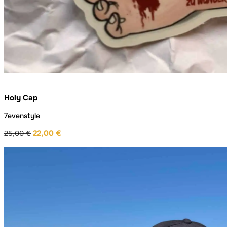
Holy Cap
7evenstyle
22,00
€
25,00
€
Ursprünglicher
Aktueller
Preis
Preis
war:
ist:
25,00 €
22,00 €.