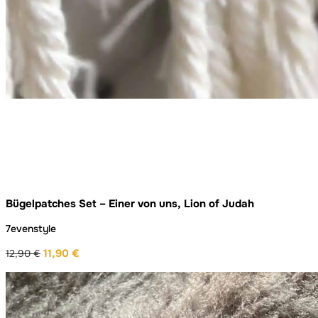
Bügelpatches Set – Einer von uns, Lion of Judah
7evenstyle
11,90
€
12,90
€
Ursprünglicher
Aktueller
Preis
Preis
war:
ist:
12,90 €
11,90 €.