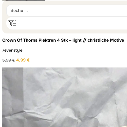
Crown Of Thorns Plektren 4 Stk – light // christliche Motive
7evenstyle
4,99
€
5,99
€
Ursprünglicher
Aktueller
Preis
Preis
war:
ist:
5,99 €
4,99 €.