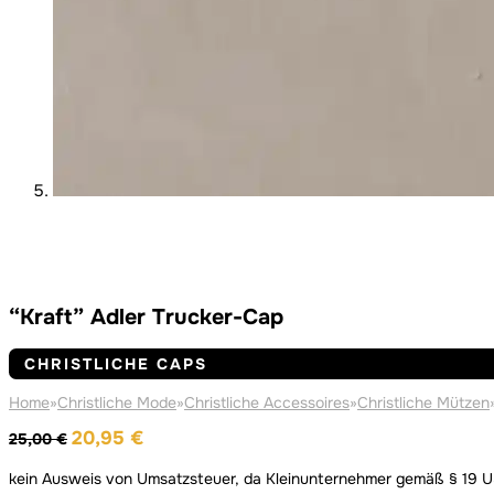
“Kraft” Adler Trucker-Cap
CHRISTLICHE CAPS
Home
»
Christliche Mode
»
Christliche Accessoires
»
Christliche Mützen
Ursprünglicher
Aktueller
20,95
€
25,00
€
Preis
Preis
kein Ausweis von Umsatzsteuer, da Kleinunternehmer gemäß § 19 
war:
ist: