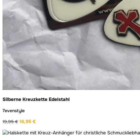
Silberne Kreuzkette Edelstahl
7evenstyle
16,95
€
19,95
€
Ursprünglicher
Aktueller
Preis
Preis
war:
ist: