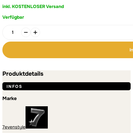
25,00 €
20,95 €.
inkl. KOSTENLOSER Versand
Verfügbar
Alternative:
Alternative:
"Kraft"
Adler
Trucker-
I
Cap
Menge
Produktdetails
INFOS
Marke
7evenstyle