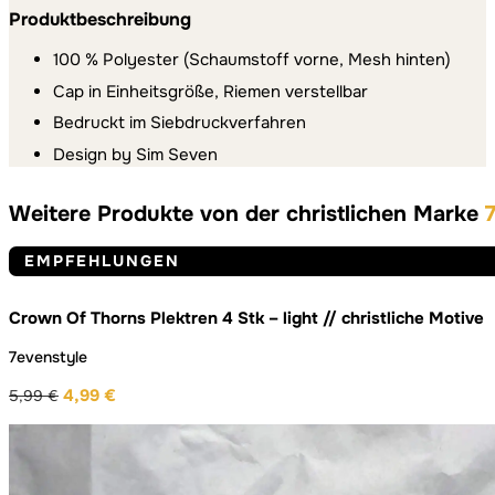
Produktbeschreibung
100 % Polyester (Schaumstoff vorne, Mesh hinten)
Cap in Einheitsgröße, Riemen verstellbar
Bedruckt im Siebdruckverfahren
Design by Sim Seven
Weitere Produkte von der christlichen Marke
EMPFEHLUNGEN
Crown Of Thorns Plektren 4 Stk – light // christliche Motive
7evenstyle
4,99
€
5,99
€
Ursprünglicher
Aktueller
Preis
Preis
war:
ist:
5,99 €
4,99 €.