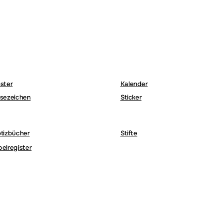
ster
Kalender
sezeichen
Sticker
tizbücher
Stifte
belregister