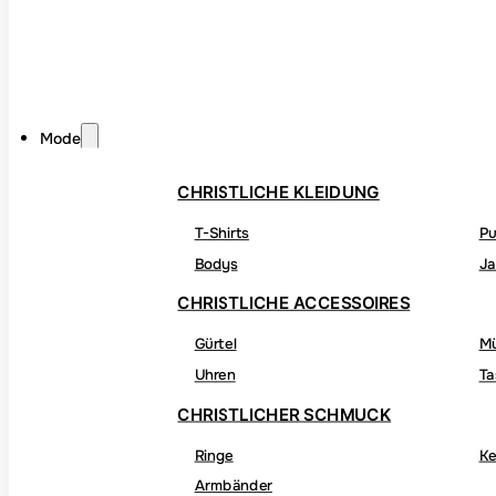
Mode
CHRISTLICHE KLEIDUNG
T-Shirts
Pu
Bodys
Ja
CHRISTLICHE ACCESSOIRES
Gürtel
M
Uhren
Ta
CHRISTLICHER SCHMUCK
Ringe
Ke
Armbänder