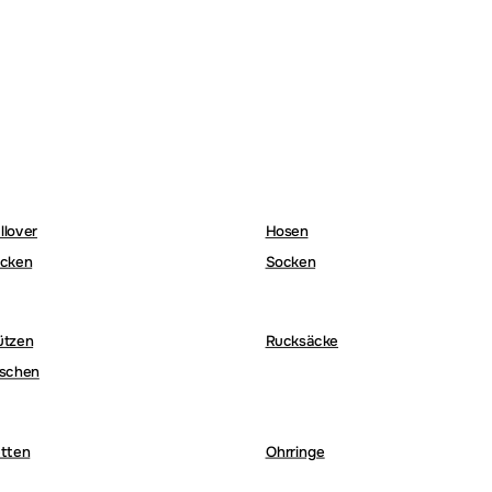
llover
Hosen
cken
Socken
ützen
Rucksäcke
schen
tten
Ohrringe