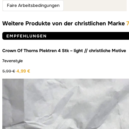
Faire Arbeitsbedingungen
Weitere Produkte von der christlichen Marke
EMPFEHLUNGEN
Crown Of Thorns Plektren 4 Stk – light // christliche Motive
7evenstyle
4,99
€
5,99
€
Ursprünglicher
Aktueller
Preis
Preis
war:
ist:
5,99 €
4,99 €.