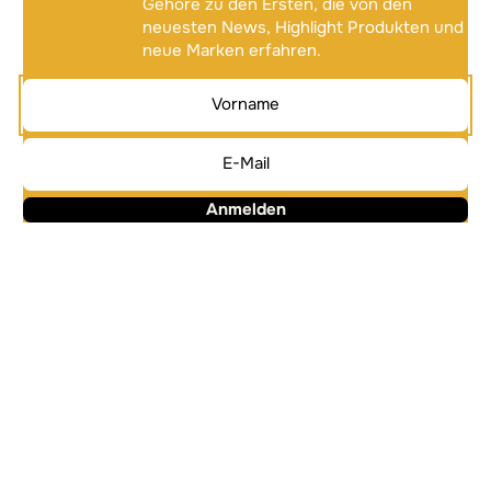
Gehöre zu den Ersten, die von den
neuesten News, Highlight Produkten und
neue Marken erfahren.
Anmelden
Alternative:
Alternative: