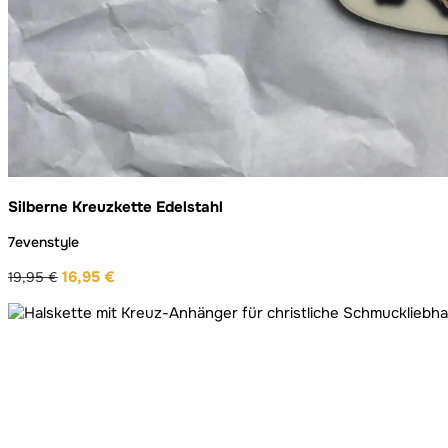
Silberne Kreuzkette Edelstahl
7evenstyle
16,95
€
19,95
€
Ursprünglicher
Aktueller
Preis
Preis
war:
ist:
19,95 €
16,95 €.