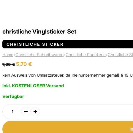
christliche Vinylsticker Set
CHRISTLICHE STICKER
Home
»
Christliche Schreibwaren
»
Christliche Papeterie
»
Christliche S
Ursprünglicher
Aktueller
5,70
€
7,00
€
Preis
Preis
kein Ausweis von Umsatzsteuer, da Kleinunternehmer gemäß § 19 
war:
ist:
7,00 €
5,70 €.
inkl. KOSTENLOSER Versand
Verfügbar
Alternative:
Alternative:
christliche
Vinylsticker
Set
I
Menge