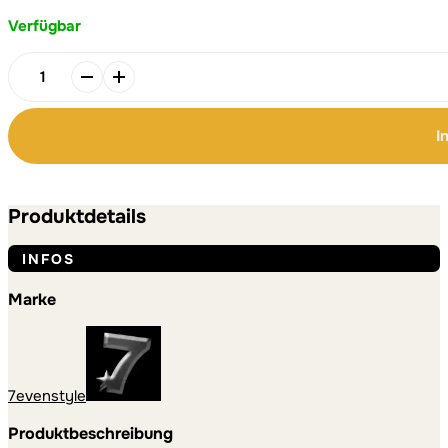
Verfügbar
Alternative:
Alternative:
Jesus
loves
you
I
-
Anhänger
Acryl
Menge
Produktdetails
INFOS
Marke
7evenstyle
Produktbeschreibung