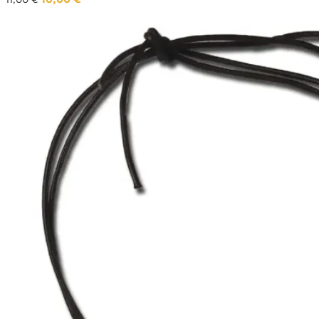
Ursprünglicher
Aktueller
Preis
Preis
war:
ist:
11,00 €
10,00 €.