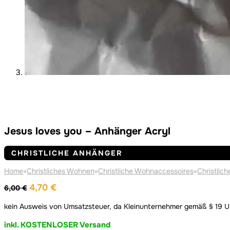
Jesus loves you – Anhänger Acryl
CHRISTLICHE ANHÄNGER
Home
»
Christliches Wohnen
»
Christliche Wohnaccessoires
»
Christlic
Ursprünglicher
Aktueller
4,70
€
6,00
€
Preis
Preis
kein Ausweis von Umsatzsteuer, da Kleinunternehmer gemäß § 19 
war:
ist:
6,00 €
4,70 €.
inkl. KOSTENLOSER Versand