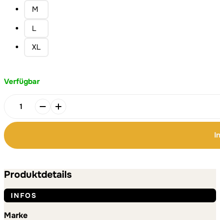
M
L
XL
Verfügbar
amore
/
tshirt
I
/
korintherbrief
Alternative:
Alternative:
Menge
Produktdetails
INFOS
Marke