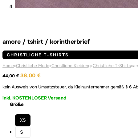
amore / tshirt / korintherbrief
CHRISTLICHE T-SHIRTS
Home
»
Christliche Mode
»
Christliche Kleidung
»
Christliche T-Shirts
»
am
Ursprünglicher
Aktueller
38,00
€
44,00
€
Preis
Preis
kein Ausweis von Umsatzsteuer, da Kleinunternehmer gemäß § 6 Ab
war:
ist:
44,00 €
38,00 €.
inkl. KOSTENLOSER Versand
Größe
XS
S