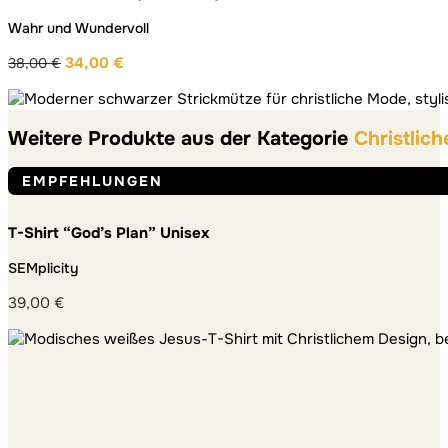
20,00 €
Wahr und Wundervoll
34,00
€
38,00
€
Ursprünglicher
Aktueller
Preis
Preis
war:
ist:
Weitere Produkte aus der Kategorie
Christlich
38,00 €
34,00 €.
EMPFEHLUNGEN
T-Shirt “God’s Plan” Unisex
SEMplicity
39,00
€