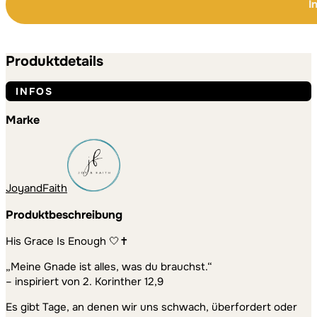
I
enough
-
Alternative:
Alternative:
edles
T-
Produktdetails
Shirt
Bio
INFOS
Baumwolle
Menge
Marke
JoyandFaith
Produktbeschreibung
His Grace Is Enough 🤍✝️
„Meine Gnade ist alles, was du brauchst.“
– inspiriert von 2. Korinther 12,9
Es gibt Tage, an denen wir uns schwach, überfordert oder