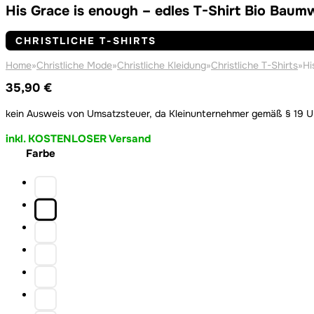
His Grace is enough – edles T-Shirt Bio Baum
CHRISTLICHE T-SHIRTS
Home
»
Christliche Mode
»
Christliche Kleidung
»
Christliche T-Shirts
»
Hi
35,90
€
kein Ausweis von Umsatzsteuer, da Kleinunternehmer gemäß § 19 
inkl. KOSTENLOSER Versand
Farbe