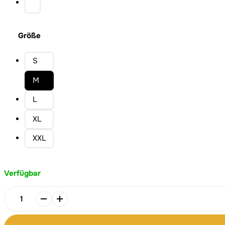
Größe
S
M
L
XL
XXL
Verfügbar
His
Grace
is