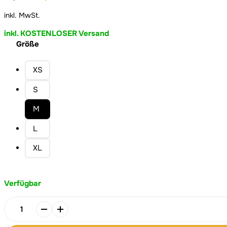
Preis
Preis
inkl. MwSt.
war:
ist:
40,00 €
35,00 €.
inkl. KOSTENLOSER Versand
Größe
XS
S
M
L
XL
Verfügbar
Look
To