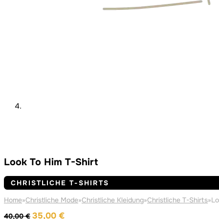
Look To Him T-Shirt
CHRISTLICHE T-SHIRTS
Home
»
Christliche Mode
»
Christliche Kleidung
»
Christliche T-Shirts
»
Lo
Ursprünglicher
Aktueller
35,00
€
40,00
€