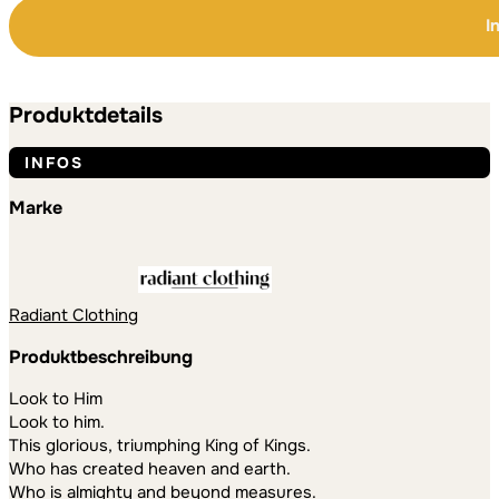
Him
I
T-
Shirt
Alternative:
Alternative:
Menge
Produktdetails
INFOS
Marke
Radiant Clothing
Produktbeschreibung
Look to Him
Look to him.
This glorious, triumphing King of Kings.
Who has created heaven and earth.
Who is almighty and beyond measures.