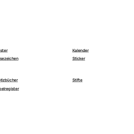
ster
Kalender
sezeichen
Sticker
tizbücher
Stifte
belregister