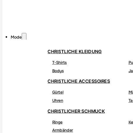
Mode
CHRISTLICHE KLEIDUNG
T-Shirts
Pu
Bodys
Ja
CHRISTLICHE ACCESSOIRES
Gürtel
M
Uhren
Ta
CHRISTLICHER SCHMUCK
Ringe
Ke
Armbänder