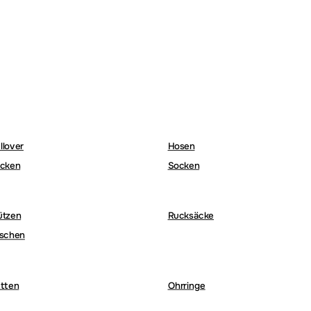
llover
Hosen
cken
Socken
ützen
Rucksäcke
schen
tten
Ohrringe