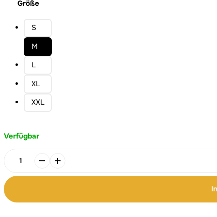
Größe
S
M
L
XL
XXL
Verfügbar
Grow
in
Grace
I
edles
T-
Alternative:
Alternative:
Shirt