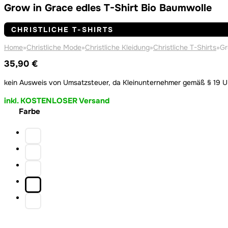
Grow in Grace edles T-Shirt Bio Baumwolle
CHRISTLICHE T-SHIRTS
Home
»
Christliche Mode
»
Christliche Kleidung
»
Christliche T-Shirts
»
Gr
35,90
€
kein Ausweis von Umsatzsteuer, da Kleinunternehmer gemäß § 19 
inkl. KOSTENLOSER Versand
Farbe