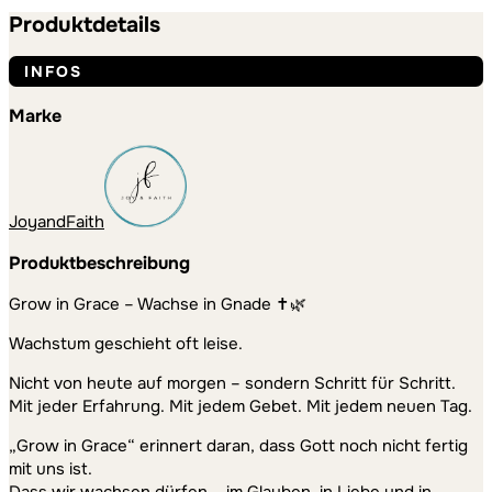
Bio
Produktdetails
Baumwolle
Menge
INFOS
Marke
JoyandFaith
Produktbeschreibung
Grow in Grace – Wachse in Gnade ✝️🌿
Wachstum geschieht oft leise.
Nicht von heute auf morgen – sondern Schritt für Schritt.
Mit jeder Erfahrung. Mit jedem Gebet. Mit jedem neuen Tag.
„Grow in Grace“ erinnert daran, dass Gott noch nicht fertig
mit uns ist.
Dass wir wachsen dürfen – im Glauben, in Liebe und in