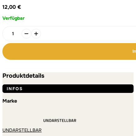
12,00
€
Verfügbar
Jahreslosung
2024
Faltkarte
I
mit
Umschlag
Alternative:
Alternative:
Motiv
Globales
Produktdetails
Herz
Menge
INFOS
Marke
UNDARSTELLBAR