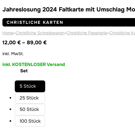
Jahreslosung 2024 Faltkarte mit Umschlag Mot
CHRISTLICHE KARTEN
Home
»
Christliche Schreibwaren
»
Christliche Papeterie
»
Christliche K
Preisspanne:
12,00
€
–
89,00
€
12,00 €
inkl. MwSt.
bis
89,00 €
inkl. KOSTENLOSER Versand
Set
5 Stück
25 Stück
50 Stück
100 Stück