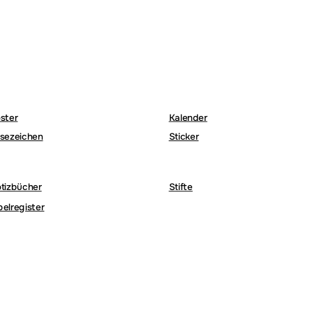
ster
Kalender
sezeichen
Sticker
tizbücher
Stifte
belregister