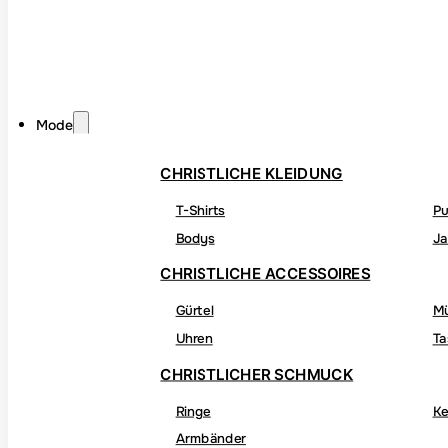
Mode
CHRISTLICHE KLEIDUNG
T-Shirts
Pu
Bodys
Ja
CHRISTLICHE ACCESSOIRES
Gürtel
M
Uhren
Ta
CHRISTLICHER SCHMUCK
Ringe
Ke
Armbänder