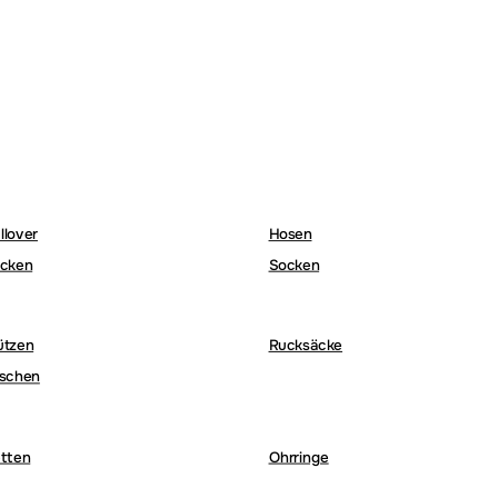
llover
Hosen
cken
Socken
ützen
Rucksäcke
schen
tten
Ohrringe