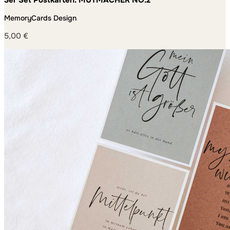
MemoryCards Design
5,00
€