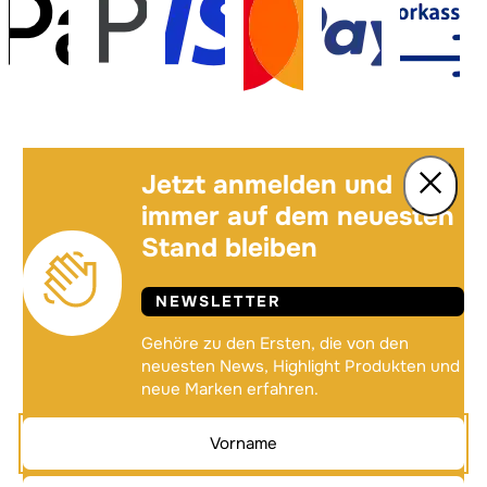
Jetzt anmelden und
immer auf dem neuesten
Stand bleiben
NEWSLETTER
Gehöre zu den Ersten, die von den
neuesten News, Highlight Produkten und
neue Marken erfahren.