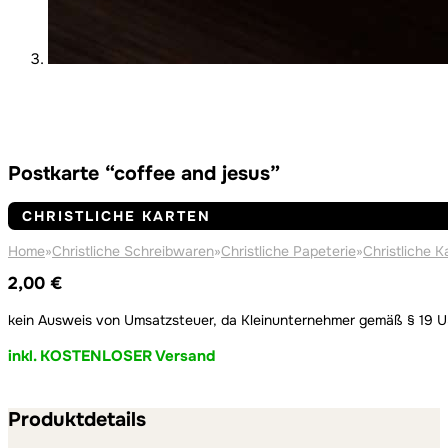
Postkarte “coffee and jesus”
CHRISTLICHE KARTEN
Home
»
Christliche Schreibwaren
»
Christliche Papeterie
»
Christliche K
2,00
€
kein Ausweis von Umsatzsteuer, da Kleinunternehmer gemäß § 19 
inkl. KOSTENLOSER Versand
Produktdetails