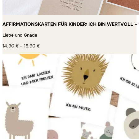
AFFIRMATIONSKARTEN FÜR KINDER: ICH BIN WERTVOLL – 
MACHEN
Liebe und Gnade
14,90
€
–
16,90
€
Preisspanne:
14,90 €
bis
16,90 €