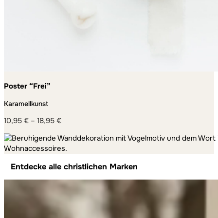
Poster “Frei”
Karamellkunst
10,95
€
–
18,95
€
Preisspanne:
10,95 €
bis
18,95 €
Entdecke alle christlichen Marken