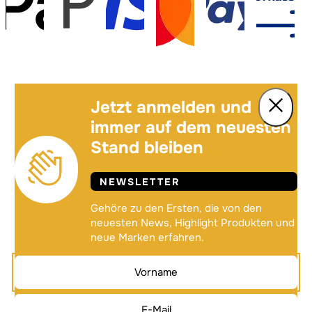
Jetzt anmelden und
immer auf dem neuesten
Stand bleiben
NEWSLETTER
Gehöre zu den Ersten, die von den
neuesten News, Highlight Produkten und
neue Marken erfahren.