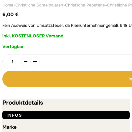
Home
»
Christliche Schreibwaren
»
Christliche Papeterie
»
Christliche P
6,00
€
kein Ausweis von Umsatzsteuer, da Kleinunternehmer gemäß § 19 
inkl. KOSTENLOSER Versand
Verfügbar
Alternative:
Alternative:
Poster
"beautiful
in
I
its
time"
Menge
Produktdetails
INFOS
Marke