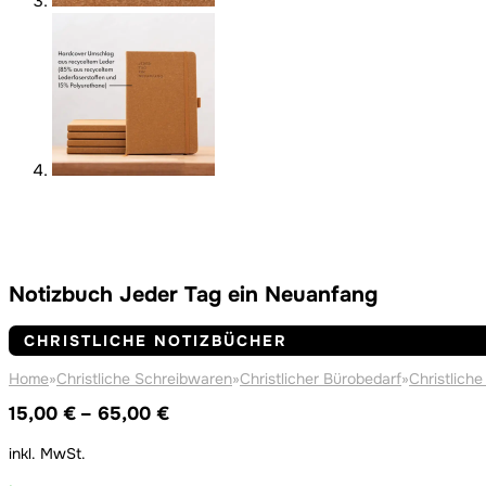
Notizbuch Jeder Tag ein Neuanfang
CHRISTLICHE NOTIZBÜCHER
Home
»
Christliche Schreibwaren
»
Christlicher Bürobedarf
»
Christlich
Preisspanne:
15,00
€
–
65,00
€
15,00 €
inkl. MwSt.
bis
65,00 €