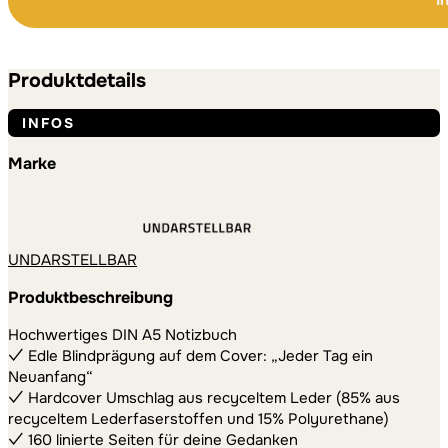
I
ein
Neuanfang
Alternative:
Alternative:
Menge
Produktdetails
INFOS
Marke
UNDARSTELLBAR
Produktbeschreibung
Hochwertiges DIN A5 Notizbuch
✓ Edle Blindprägung auf dem Cover: „Jeder Tag ein
Neuanfang“
✓ Hardcover Umschlag aus recyceltem Leder (85% aus
recyceltem Lederfaserstoffen und 15% Polyurethane)
✓ 160 linierte Seiten für deine Gedanken