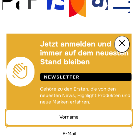
Jetzt anmelden und
immer auf dem neuesten
Stand bleiben
NEWSLETTER
Gehöre zu den Ersten, die von den
neuesten News, Highlight Produkten und
neue Marken erfahren.