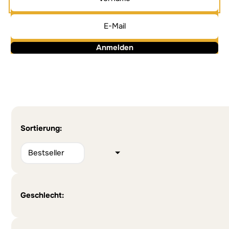
Anmelden
Alternative:
Alternative:
Sortierung:
Geschlecht: