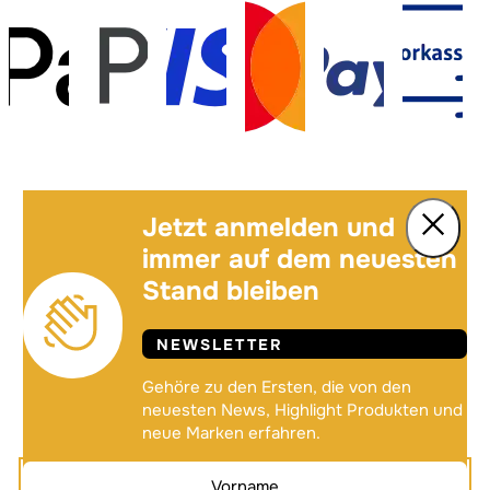
Jetzt anmelden und
immer auf dem neuesten
Stand bleiben
NEWSLETTER
Gehöre zu den Ersten, die von den
neuesten News, Highlight Produkten und
neue Marken erfahren.