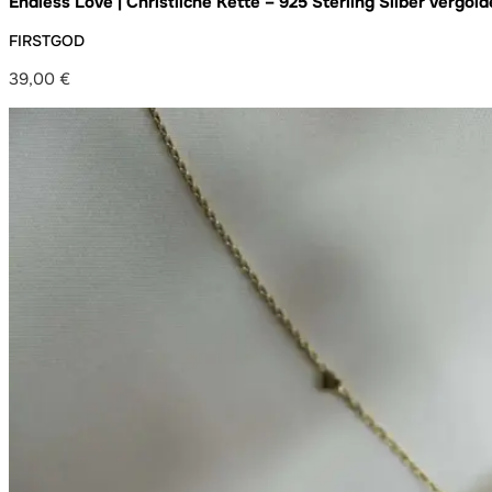
Endless Love | Christliche Kette – 925 Sterling Silber vergo
gold/roségold/silber
FIRSTGOD
39,00
€