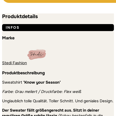
Oversize
Alternative:
Alternative:
Sweater
Menge
Produktdetails
INFOS
Marke
Stedi Fashion
Produktbeschreibung
Sweatshirt
‘Know your Season’
Farbe: Grau meliert / Druckfarbe: Flex weiß
Unglaublich tolle Qualität. Toller Schnitt. Und geniales Design.
Der Sweater fällt größengerecht aus. Sitzt in deiner
regulären Größe schön lässig.
(Schau bestenfalls in die