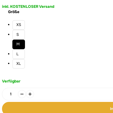
inkl. KOSTENLOSER Versand
Größe
XS
S
M
L
XL
Verfügbar
Know
your
Season
I
-