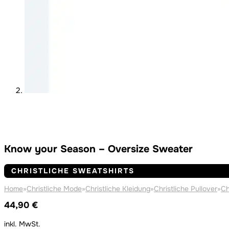
Know your Season – Oversize Sweater
CHRISTLICHE SWEATSHIRTS
Home
»
Christliche Mode
»
Christliche Kleidung
»
Christliche Pullover
»
Ch
44,90
€
inkl. MwSt.