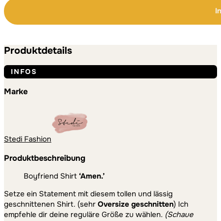
Boyfriend
I
Shirt
Menge
Alternative:
Alternative:
Produktdetails
INFOS
Marke
Stedi Fashion
Produktbeschreibung
Boyfriend Shirt
‘Amen.’
Setze ein Statement mit diesem tollen und lässig
geschnittenen Shirt. (sehr
Oversize geschnitten
) Ich
empfehle dir deine reguläre Größe zu wählen.
(Schaue