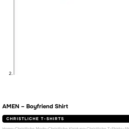
AMEN – Boyfriend Shirt
CHRISTLICHE T-SHIRTS
Home
»
Christliche Mode
»
Christliche Kleidung
»
Christliche T-Shirts
»
AM