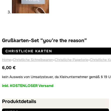
Grußkarten-Set “you’re the reason”
CHRISTLICHE KARTEN
Home
»
Christliche Schreibwaren
»
Christliche Papeterie
»
Christliche K
6,00
€
kein Ausweis von Umsatzsteuer, da Kleinunternehmer gemäß § 19 
inkl. KOSTENLOSER Versand
Produktdetails