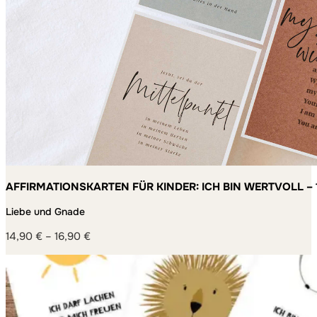
AFFIRMATIONSKARTEN FÜR KINDER: ICH BIN WERTVOLL – 
MACHEN
Liebe und Gnade
14,90
€
–
16,90
€
Preisspanne:
14,90 €
bis
16,90 €