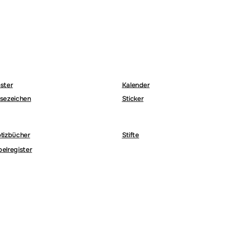
ster
Kalender
sezeichen
Sticker
tizbücher
Stifte
belregister