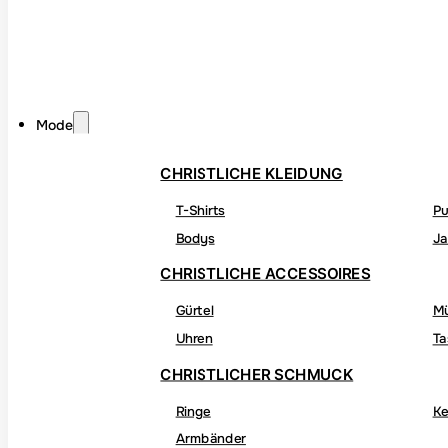
Mode
CHRISTLICHE KLEIDUNG
T-Shirts
Pu
Bodys
Ja
CHRISTLICHE ACCESSOIRES
Gürtel
M
Uhren
Ta
CHRISTLICHER SCHMUCK
Ringe
Ke
Armbänder