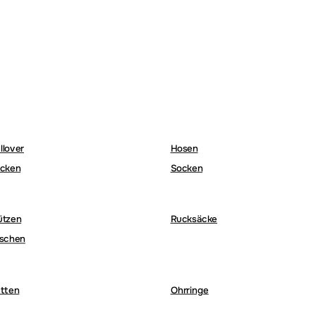
llover
Hosen
cken
Socken
ützen
Rucksäcke
schen
tten
Ohrringe