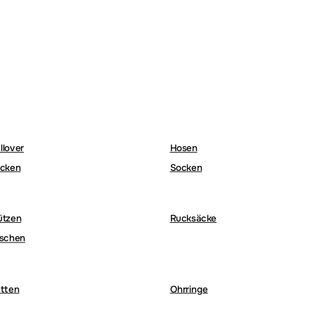
llover
Hosen
cken
Socken
ützen
Rucksäcke
schen
tten
Ohrringe