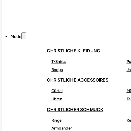
Mode
CHRISTLICHE KLEIDUNG
T-Shirts
Pu
Bodys
Ja
CHRISTLICHE ACCESSOIRES
Gürtel
M
Uhren
Ta
CHRISTLICHER SCHMUCK
Ringe
Ke
Armbänder