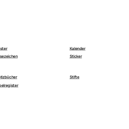
ster
Kalender
sezeichen
Sticker
tizbücher
Stifte
belregister